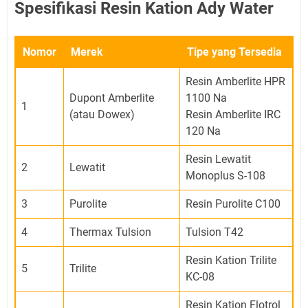
Spesifikasi Resin Kation Ady Water
Nomor
Merek
Tipe yang Tersedia
Resin Amberlite HPR
Dupont Amberlite
1100 Na
1
(atau Dowex)
Resin Amberlite IRC
120 Na
Resin Lewatit
2
Lewatit
Monoplus S-108
3
Purolite
Resin Purolite C100
4
Thermax Tulsion
Tulsion T42
Resin Kation Trilite
5
Trilite
KC-08
Resin Kation Flotrol