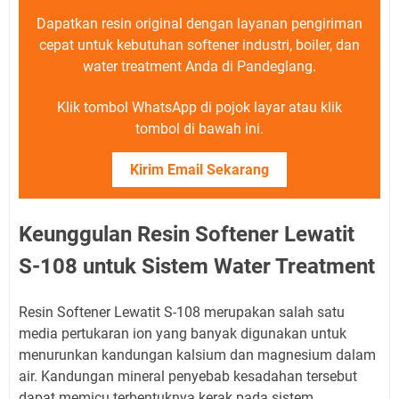
Dapatkan resin original dengan layanan pengiriman
cepat untuk kebutuhan softener industri, boiler, dan
water treatment Anda di Pandeglang.
Klik tombol WhatsApp di pojok layar atau klik
tombol di bawah ini.
Kirim Email Sekarang
Keunggulan Resin Softener Lewatit
S-108 untuk Sistem Water Treatment
Resin Softener Lewatit S-108 merupakan salah satu
media pertukaran ion yang banyak digunakan untuk
menurunkan kandungan kalsium dan magnesium dalam
air. Kandungan mineral penyebab kesadahan tersebut
dapat memicu terbentuknya kerak pada sistem