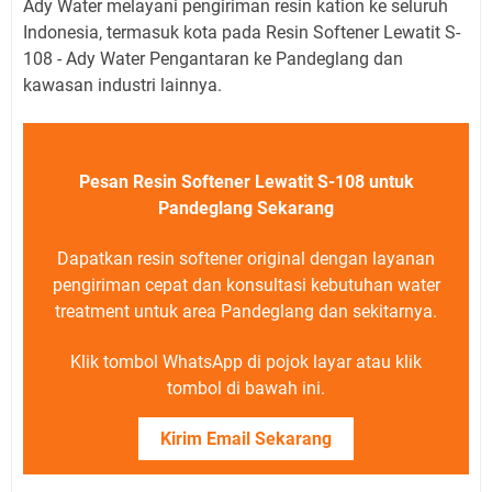
Ady Water melayani pengiriman resin kation ke seluruh
Indonesia, termasuk kota pada Resin Softener Lewatit S-
108 - Ady Water Pengantaran ke Pandeglang dan
kawasan industri lainnya.
Pesan Resin Softener Lewatit S-108 untuk
Pandeglang Sekarang
Dapatkan resin softener original dengan layanan
pengiriman cepat dan konsultasi kebutuhan water
treatment untuk area Pandeglang dan sekitarnya.
Klik tombol WhatsApp di pojok layar atau klik
tombol di bawah ini.
Kirim Email Sekarang