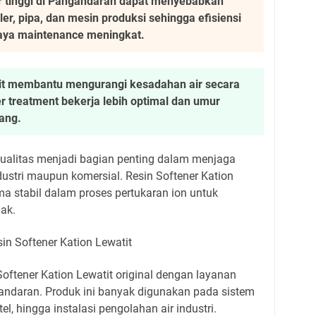
 tinggi di Pangandaran dapat menyebabkan
r, pipa, dan mesin produksi sehingga efisiensi
aya maintenance meningkat.
tit membantu mengurangi kesadahan air secara
er treatment bekerja lebih optimal dan umur
jang.
kualitas menjadi bagian penting dalam menjaga
dustri maupun komersial. Resin Softener Kation
ma stabil dalam proses pertukaran ion untuk
nak.
ftener Kation Lewatit original dengan layanan
ndaran. Produk ini banyak digunakan pada sistem
otel, hingga instalasi pengolahan air industri.