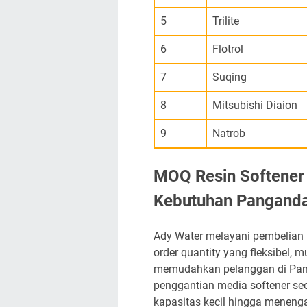
5
Trilite
6
Flotrol
7
Suqing
8
Mitsubishi Diaion
9
Natrob
MOQ Resin Softener 
Kebutuhan Pangand
Ady Water melayani pembelian 
order quantity yang fleksibel, mu
memudahkan pelanggan di Pan
penggantian media softener se
kapasitas kecil hingga meneng