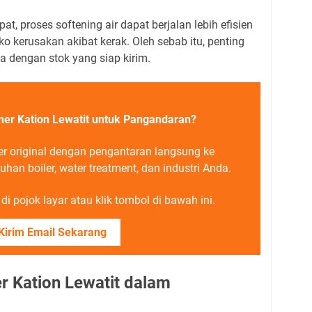
t, proses softening air dapat berjalan lebih efisien
 kerusakan akibat kerak. Oleh sebab itu, penting
ya dengan stok yang siap kirim.
ner Kation Lewatit untuk Pangandaran?
er original dengan pengantaran langsung ke
an boiler, water treatment, dan industri Anda.
i pojok layar atau klik tombol di bawah ini.
Kirim Email Sekarang
r Kation Lewatit dalam