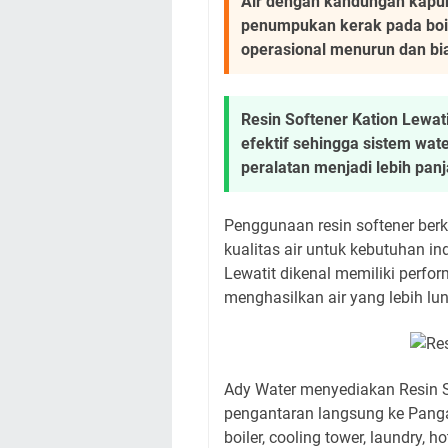
Air dengan kandungan kapur
penumpukan kerak pada boile
operasional menurun dan bi
Resin Softener Kation Lewa
efektif sehingga sistem wat
peralatan menjadi lebih pan
Penggunaan resin softener ber
kualitas air untuk kebutuhan in
Lewatit dikenal memiliki perfor
menghasilkan air yang lebih lu
Ady Water menyediakan Resin So
pengantaran langsung ke Panga
boiler, cooling tower, laundry, h