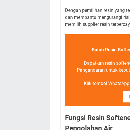
Dengan pemilihan resin yang tepa
dan membantu mengurangi risiko
memilih supplier resin terperca
Butuh Resin Softe
Dapatkan resin soften
Pangandaran untuk kebutuh
Klik tombol WhatsApp d
Fungsi Resin Softene
Pengolahan Air