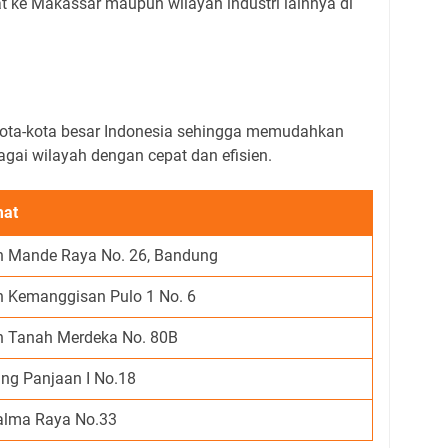
at ke Makassar maupun wilayah industri lainnya di
kota-kota besar Indonesia sehingga memudahkan
agai wilayah dengan cepat dan efisien.
mat
n Mande Raya No. 26, Bandung
n Kemanggisan Pulo 1 No. 6
n Tanah Merdeka No. 80B
ng Panjaan I No.18
Palma Raya No.33