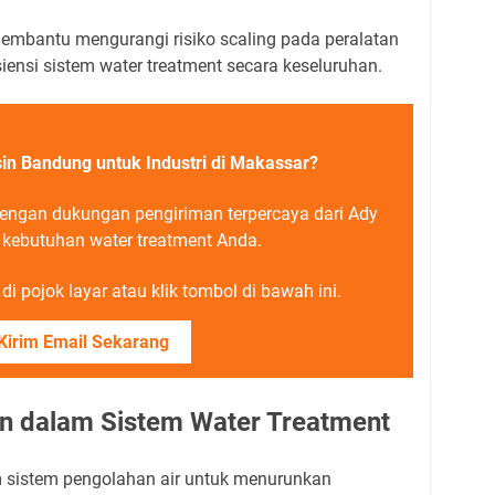
embantu mengurangi risiko scaling pada peralatan
siensi sistem water treatment secara keseluruhan.
in Bandung untuk Industri di Makassar?
dengan dukungan pengiriman terpercaya dari Ady
 kebutuhan water treatment Anda.
i pojok layar atau klik tombol di bawah ini.
Kirim Email Sekarang
in dalam Sistem Water Treatment
m sistem pengolahan air untuk menurunkan