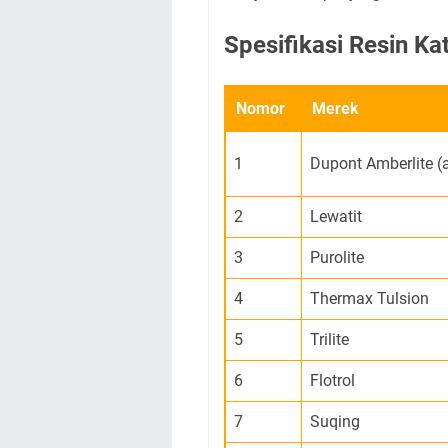
Spesifikasi Resin Ka
Nomor
Merek
1
Dupont Amberlite (
2
Lewatit
3
Purolite
4
Thermax Tulsion
5
Trilite
6
Flotrol
7
Suqing