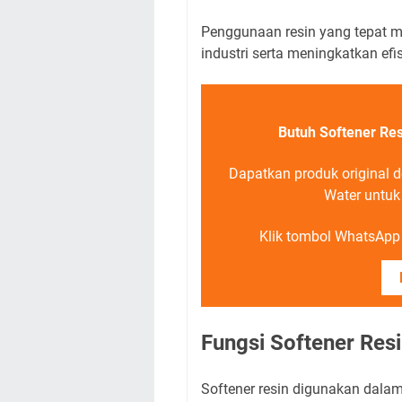
Penggunaan resin yang tepat m
industri serta meningkatkan efi
Butuh Softener Res
Dapatkan produk original 
Water untuk
Klik tombol WhatsApp d
Fungsi Softener Res
Softener resin digunakan dala