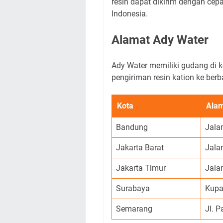
resin dapat dikirim dengan cep
Indonesia.
Alamat Ady Water
Ady Water memiliki gudang di 
pengiriman resin kation ke berb
Kota
Ala
Bandung
Jala
Jakarta Barat
Jala
Jakarta Timur
Jala
Surabaya
Kupa
Semarang
Jl. 