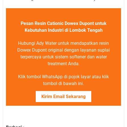
Pesan Resin Cationic Dowex Dupont untuk
Kebutuhan Industri di Lombok Tengah
Hubungi Ady Water untuk mendapatkan resin
Dowex Dupont original dengan layanan suplai
terpercaya untuk sistem softener dan water
treatment Anda.
Klik tombol WhatsApp di pojok layar atau klik
tombol di bawah ini.
Kirim Email Sekarang