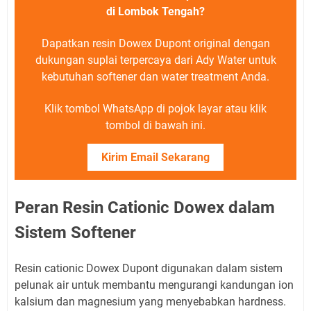
di Lombok Tengah?
Dapatkan resin Dowex Dupont original dengan
dukungan suplai terpercaya dari Ady Water untuk
kebutuhan softener dan water treatment Anda.
Klik tombol WhatsApp di pojok layar atau klik
tombol di bawah ini.
Kirim Email Sekarang
Peran Resin Cationic Dowex dalam
Sistem Softener
Resin cationic Dowex Dupont digunakan dalam sistem
pelunak air untuk membantu mengurangi kandungan ion
kalsium dan magnesium yang menyebabkan hardness.