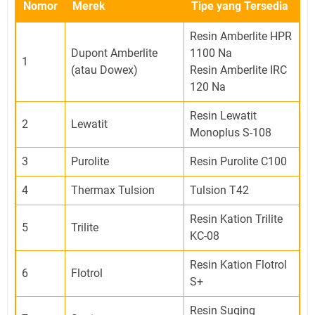
Nomor
Merek
Tipe yang Tersedia
Resin Amberlite HPR
Dupont Amberlite
1100 Na
1
(atau Dowex)
Resin Amberlite IRC
120 Na
Resin Lewatit
2
Lewatit
Monoplus S-108
3
Purolite
Resin Purolite C100
4
Thermax Tulsion
Tulsion T42
Resin Kation Trilite
5
Trilite
KC-08
Resin Kation Flotrol
6
Flotrol
S+
Resin Suqing