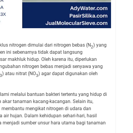
klus nitrogen dimulai dari nitrogen bebas (N
) yang
2
gen ini sebenarnya tidak dapat langsung
ar makhluk hidup. Oleh karena itu, diperlukan
 pengubahan nitrogen bebas menjadi senyawa yang
) atau nitrat (NO
) agar dapat digunakan oleh
3
3
alami melalui bantuan bakteri tertentu yang hidup di
n akar tanaman kacang-kacangan. Selain itu,
uga membantu mengikat nitrogen di udara dan
ir hujan. Dalam kehidupan sehari-hari, hasil
ena menjadi sumber unsur hara utama bagi tanaman