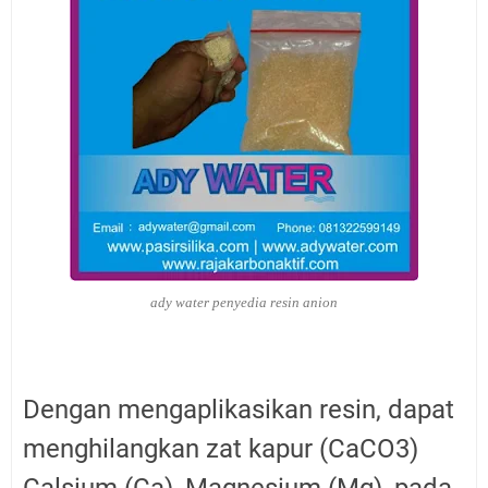
ady water penyedia resin anion
Dengan mengaplikasikan resin, dapat
menghilangkan zat kapur (CaCO3)
Calsium (Ca), Magnesium (Mg), pada